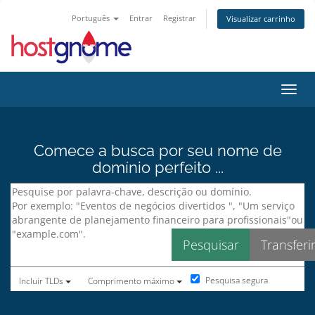
Português
Entrar
Registrar
Visualizar carrinho
Alter
Comece a busca por seu nome de
domínio perfeito ...
Pesquisa segura
Incluir TLDs
Comprimento máximo