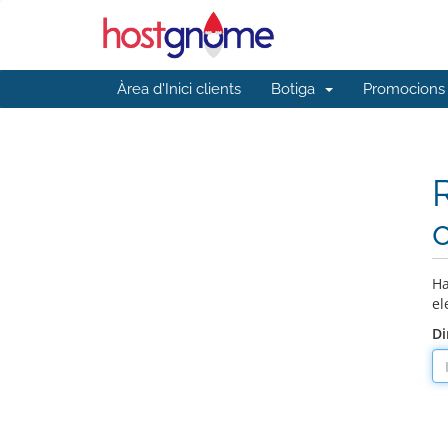
Àrea d'Inici clients
Botiga
Promocions
Ha
el
Di