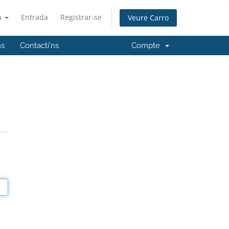
à
Entrada
Registrar-se
Veure Carro
ns
Contacti'ns
Compte