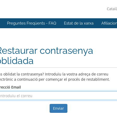
Catal
Preguntes Freqüents - FAQ
Estat de la xarxa
Afiliacio
Restaurar contrasenya
oblidada
s oblidat la contrasenya? Introduïu la vostra adreça de correu
ectrònic a continuació per començar el procés de restabliment.
recció Email
Enviar