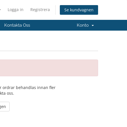
Logga in
Registrera
Se kundvagnen
Kontakta Oss
Konto
er ordrar behandlas innan fler
kta oss.
igen