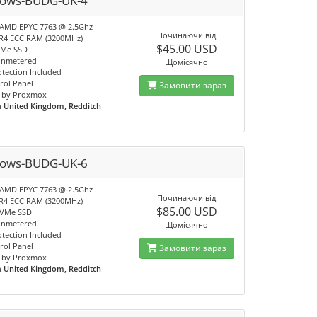
ows-BUDG-UK-4
 AMD EPYC 7763 @ 2.5Ghz
Починаючи від
R4 ECC RAM (3200MHz)
$45.00 USD
VMe SSD
unmetered
Щомісячно
tection Included
rol Panel
Замовити зараз
 by Proxmox
n
United Kingdom, Redditch
ows-BUDG-UK-6
 AMD EPYC 7763 @ 2.5Ghz
Починаючи від
R4 ECC RAM (3200MHz)
$85.00 USD
NVMe SSD
unmetered
Щомісячно
tection Included
rol Panel
Замовити зараз
 by Proxmox
n
United Kingdom, Redditch