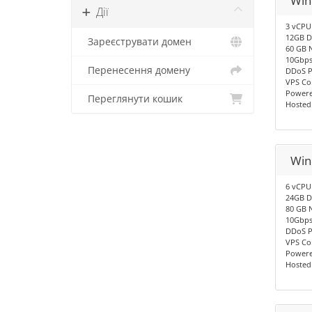
Win
Дії
3 vCPU
12GB D
Зареєструвати домен
60 GB 
10Gbps
Перенесення домену
DDoS P
VPS Co
Powere
Переглянути кошик
Hosted
Win
6 vCPU
24GB D
80 GB 
10Gbps
DDoS P
VPS Co
Powere
Hosted