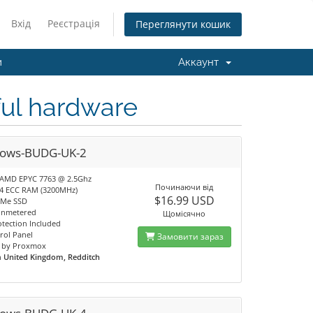
Вхід
Реєстрація
Переглянути кошик
и
Аккаунт
rful hardware
ows-BUDG-UK-2
 AMD EPYC 7763 @ 2.5Ghz
Починаючи від
4 ECC RAM (3200MHz)
$16.99 USD
VMe SSD
unmetered
Щомісячно
tection Included
rol Panel
Замовити зараз
 by Proxmox
n
United Kingdom, Redditch