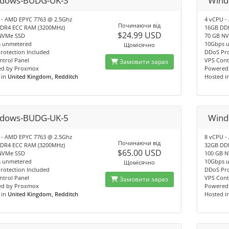
dows-BUDG-UK-3
Wind
 - AMD EPYC 7763 @ 2.5Ghz
4 vCPU -
Починаючи від
DR4 ECC RAM (3200MHz)
16GB DD
$24.99 USD
NVMe SSD
70 GB N
 unmetered
10Gbps 
Щомісячно
rotection Included
DDoS Pro
ntrol Panel
VPS Cont
Замовити зараз
d by Proxmox
Powered
 in
United Kingdom, Redditch
Hosted i
dows-BUDG-UK-5
Wind
 - AMD EPYC 7763 @ 2.5Ghz
8 vCPU -
Починаючи від
DR4 ECC RAM (3200MHz)
32GB DD
$65.00 USD
NVMe SSD
100 GB 
 unmetered
10Gbps 
Щомісячно
rotection Included
DDoS Pro
ntrol Panel
VPS Cont
Замовити зараз
d by Proxmox
Powered
 in
United Kingdom, Redditch
Hosted i