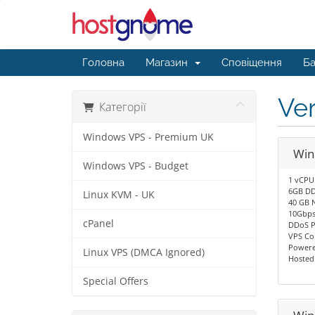
Головна
Магазин
Сповіщення
Ба
Ver
Категорії
Windows VPS - Premium UK
Win
Windows VPS - Budget
1 vCPU
6GB DD
Linux KVM - UK
40 GB 
10Gbps
cPanel
DDoS P
VPS Co
Powere
Linux VPS (DMCA Ignored)
Hosted
Special Offers