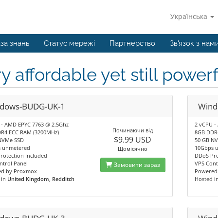
Українська
за знань
Статус мережі
Партнерство
Зв'язок з нам
y affordable yet still powe
dows-BUDG-UK-1
Wind
 - AMD EPYC 7763 @ 2.5Ghz
2 vCPU -
Починаючи від
R4 ECC RAM (3200MHz)
8GB DDR
$9.99 USD
NVMe SSD
50 GB N
 unmetered
10Gbps 
Щомісячно
rotection Included
DDoS Pro
ntrol Panel
VPS Cont
Замовити зараз
d by Proxmox
Powered
 in
United Kingdom, Redditch
Hosted i