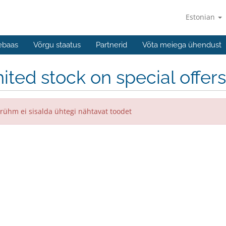
Estonian
ebaas
Võrgu staatus
Partnerid
Võta meiega ühendust
ited stock on special offers
rühm ei sisalda ühtegi nähtavat toodet