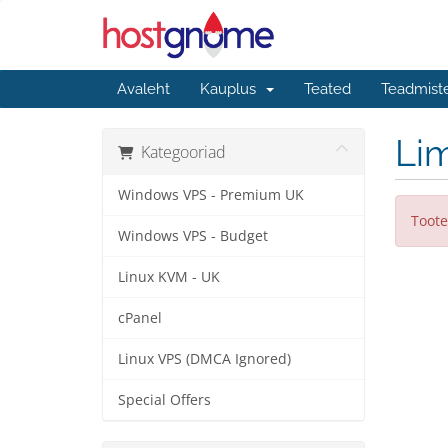
Avaleht
Kauplus
Teated
Teadmist
Lim
Kategooriad
Windows VPS - Premium UK
Toote
Windows VPS - Budget
Linux KVM - UK
cPanel
Linux VPS (DMCA Ignored)
Special Offers