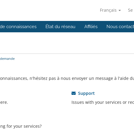
Français
Se
de connaissances
État du réseau
Affiliés
Nous contact
 demande
connaissances, n'hésitez pas à nous envoyer un message à l'aide d
Support
ere.
Issues with your services or re
ng for your services?