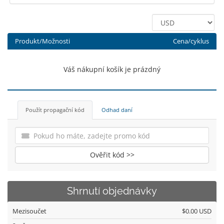
Produkt/Možnosti
Cena/cyklus
Váš nákupní košík je prázdný
Použít propagační kód
Odhad daní
Ověřit kód >>
Shrnutí objednávky
Mezisoučet
$0.00 USD