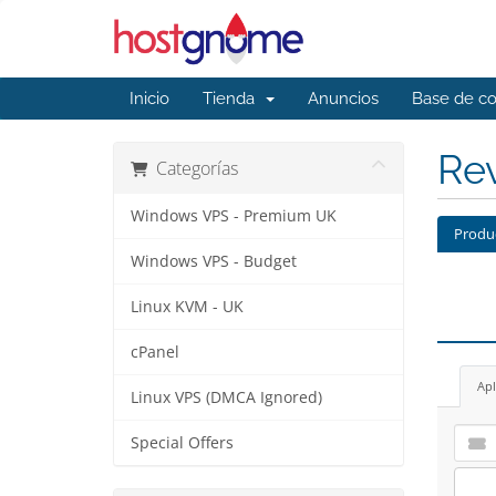
Inicio
Tienda
Anuncios
Base de c
Rev
Categorías
Windows VPS - Premium UK
Produ
Windows VPS - Budget
Linux KVM - UK
cPanel
Apl
Linux VPS (DMCA Ignored)
Special Offers