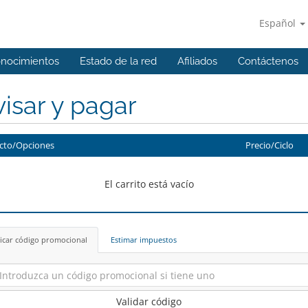
Español
onocimientos
Estado de la red
Afiliados
Contáctenos
isar y pagar
cto/Opciones
Precio/Ciclo
El carrito está vacío
icar código promocional
Estimar impuestos
Validar código