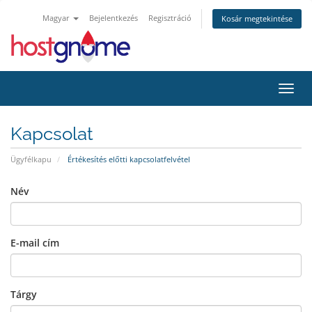
Magyar
Bejelentkezés
Regisztráció
Kosár megtekintése
Váltá
Kapcsolat
Ügyfélkapu
Értékesítés előtti kapcsolatfelvétel
Név
E-mail cím
Tárgy