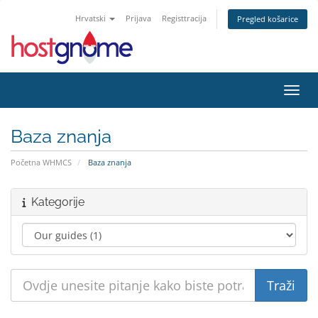
Hrvatski
Prijava
Registtracija
Pregled košarice
Preba
Baza znanja
Početna WHMCS
Baza znanja
Kategorije