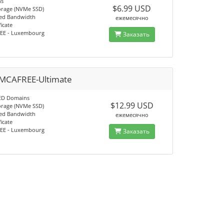
ns
$6.99 USD
orage (NVMe SSD)
ed Bandwidth
ежемесячно
ficate
EE - Luxembourg
Заказать
MCAFREE-Ultimate
ED Domains
$12.99 USD
orage (NVMe SSD)
ed Bandwidth
ежемесячно
ficate
EE - Luxembourg
Заказать