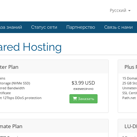
Русский
за знаний
Статус сети
Партнерство
Связь с нами
ared Hosting
ter Plan
Plus 
ins
15 Doma
$3.99 USD
Storage (NVMe SSD)
25 GB St
red Bandwidth
Unmeter
ежемесячно
tificate
SSL Certi
et 12Tbps DDoS protection
Path.net
Заказать
imate Plan
LU-D