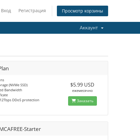
Вход
Регистрация
Просмотр корзины
Аккаунт
Plan
ins
$5.99 USD
orage (NVMe SSD)
ed Bandwidth
ежемесячно
ficate
 12Tbps DDoS protection
Заказать
MCAFREE-Starter