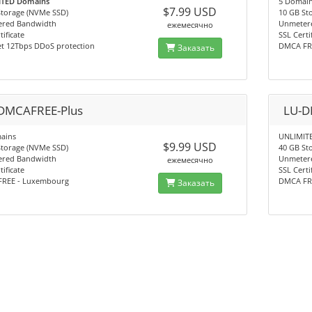
TED Domains
5 Domai
$7.99 USD
Storage (NVMe SSD)
10 GB St
red Bandwidth
Unmeter
ежемесячно
tificate
SSL Certi
et 12Tbps DDoS protection
DMCA FR
Заказать
DMCAFREE-Plus
LU-D
ains
UNLIMIT
$9.99 USD
Storage (NVMe SSD)
40 GB St
red Bandwidth
Unmeter
ежемесячно
tificate
SSL Certi
REE - Luxembourg
DMCA FR
Заказать