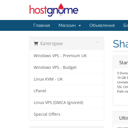
Главная
Магазин
Объявления
Ба
Sh
Категории
Windows VPS - Premium UK
Star
Windows VPS - Budget
5 Doma
10 GB 
Linux KVM - UK
Unmete
SSL Cer
cPanel
Path.n
Linux VPS (DMCA Ignored)
Special Offers
Ult