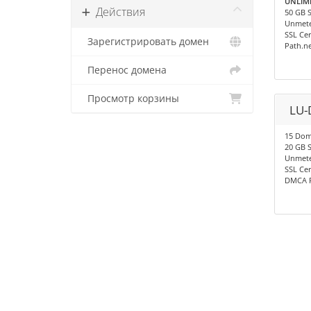
UNLIMI
Действия
50 GB 
Unmete
SSL Cer
Зарегистрировать домен
Path.n
Перенос домена
Просмотр корзины
LU-
15 Dom
20 GB 
Unmete
SSL Cer
DMCA F