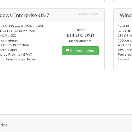
dows-Enterprise-US-7
0 Disponible
Wind
 - AMD Ryzen 9 5950X - 3.4Ghz
12 vCPU 
Desde
DR4 ECC 3200Ghz RAM
32GB DD
$145.00 USD
 NVMe SSD
250 GB 
 unmetered
10Gbps 
Mensualmente
s DDOS Protection
480Gbps 
ntrol Panel
VPS Cont
Comprar ahora
d by Proxmox (KVM)
Powered
 in
United States, Texas
Hosted i
ados.