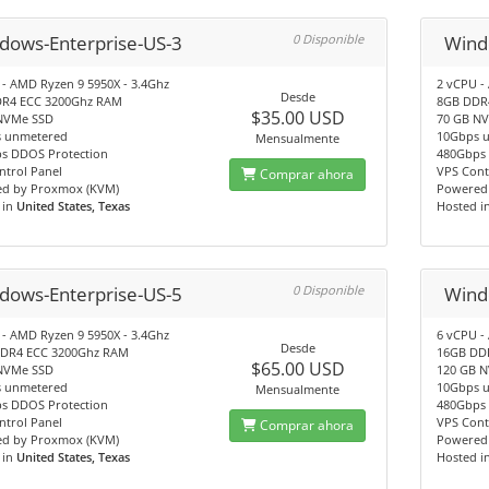
dows-Enterprise-US-3
0 Disponible
Wind
 - AMD Ryzen 9 5950X - 3.4Ghz
2 vCPU -
Desde
R4 ECC 3200Ghz RAM
8GB DDR
$35.00 USD
NVMe SSD
70 GB N
 unmetered
10Gbps 
Mensualmente
s DDOS Protection
480Gbps 
ntrol Panel
VPS Cont
Comprar ahora
d by Proxmox (KVM)
Powered
 in
United States, Texas
Hosted i
dows-Enterprise-US-5
0 Disponible
Wind
 - AMD Ryzen 9 5950X - 3.4Ghz
6 vCPU -
Desde
DR4 ECC 3200Ghz RAM
16GB DD
$65.00 USD
NVMe SSD
120 GB 
 unmetered
10Gbps 
Mensualmente
s DDOS Protection
480Gbps 
ntrol Panel
VPS Cont
Comprar ahora
d by Proxmox (KVM)
Powered
 in
United States, Texas
Hosted i