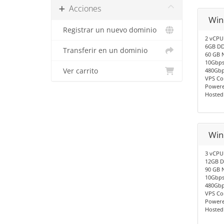
Acciones
Win
Registrar un nuevo dominio
2 vCPU
6GB DD
Transferir en un dominio
60 GB 
10Gbps
Ver carrito
480Gbp
VPS Co
Powere
Hosted
Win
3 vCPU
12GB D
90 GB 
10Gbps
480Gbp
VPS Co
Powere
Hosted