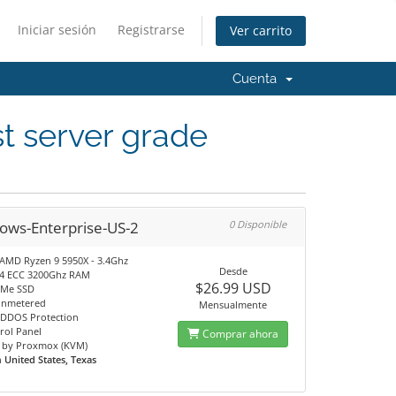
Iniciar sesión
Registrarse
Ver carrito
Cuenta
t server grade
ows-Enterprise-US-2
0 Disponible
 AMD Ryzen 9 5950X - 3.4Ghz
Desde
4 ECC 3200Ghz RAM
$26.99 USD
VMe SSD
unmetered
Mensualmente
DDOS Protection
rol Panel
Comprar ahora
 by Proxmox (KVM)
n
United States, Texas