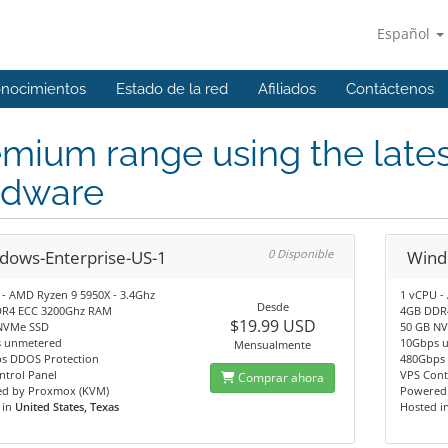
Español
onocimientos
Estado de la red
Afiliados
Contáctenos
mium range using the lates
rdware
dows-Enterprise-US-1
0 Disponible
Wind
 - AMD Ryzen 9 5950X - 3.4Ghz
1 vCPU -
Desde
R4 ECC 3200Ghz RAM
4GB DDR
$19.99 USD
NVMe SSD
50 GB N
 unmetered
10Gbps 
Mensualmente
s DDOS Protection
480Gbps 
ntrol Panel
VPS Cont
Comprar ahora
d by Proxmox (KVM)
Powered
 in
United States, Texas
Hosted i