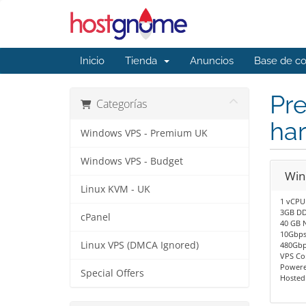
Inicio
Tienda
Anuncios
Base de c
Pre
Categorías
ha
Windows VPS - Premium UK
Windows VPS - Budget
Win
Linux KVM - UK
1 vCPU
3GB DD
cPanel
40 GB 
10Gbps
Linux VPS (DMCA Ignored)
480Gbp
VPS Co
Powere
Special Offers
Hosted