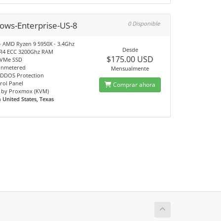
ows-Enterprise-US-8
0 Disponible
- AMD Ryzen 9 5950X - 3.4Ghz
Desde
R4 ECC 3200Ghz RAM
$175.00 USD
NVMe SSD
unmetered
Mensualmente
DDOS Protection
rol Panel
Comprar ahora
 by Proxmox (KVM)
n
United States, Texas