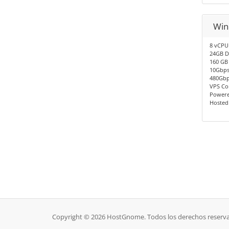
Win
8 vCPU
24GB D
160 GB
10Gbps
480Gbp
VPS Co
Powere
Hosted
Copyright © 2026 HostGnome. Todos los derechos reserv