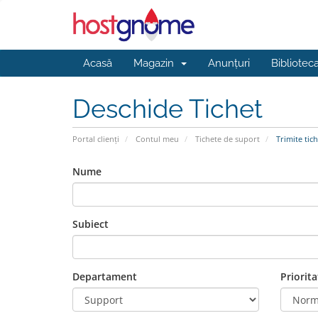
Acasă
Magazin
Anunțuri
Bibliotec
Deschide Tichet
Portal clienți
Contul meu
Tichete de suport
Trimite tich
Nume
Subiect
Departament
Priorita