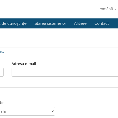
Română
a de cunoștințe
Starea sistemelor
Afiliere
Contact
etul
Adresa e-mail
te