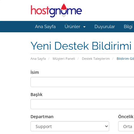
Ana Sayfa
Ürünler
Duyurular
Bilgi
Yeni Destek Bildirimi
Ana Sayfa
Müşteri Paneli
Destek Taleplerim
Bildirim G
İsim
Başlık
Departman
Öncelik