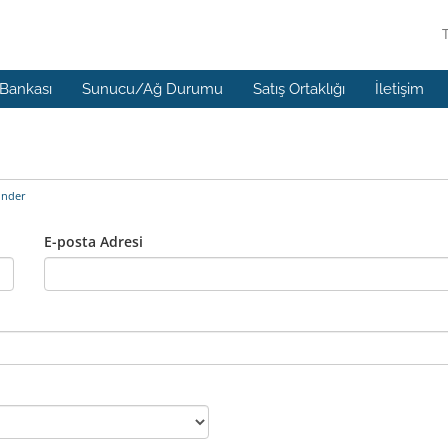
 Bankası
Sunucu/Ağ Durumu
Satış Ortaklığı
İletişim
önder
E-posta Adresi