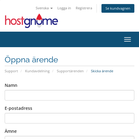
Svenska
Logga in
Registrera
Se kundvagnen
Växla
Öppna ärende
Support
Kundavdelning
Supportärenden
Skicka ärende
Namn
E-postadress
Ämne