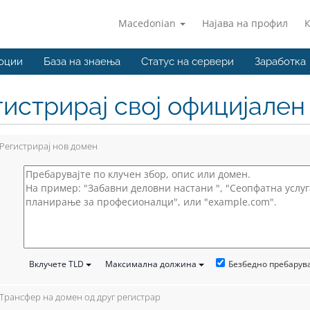
Macedonian
Најава на профил
оции
База на знаења
Статус на сервери
Заработка
гистрирај свој официјале
Регистрирај нов домен
Безбедно пребару
Вклучете TLD
Максимална должина
Трансфер на домен од друг регистрар