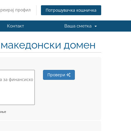
Креирај профил
Потрошувачка кошничка
Контакт
Ваша сметка
н македонски домен
Провери
вање