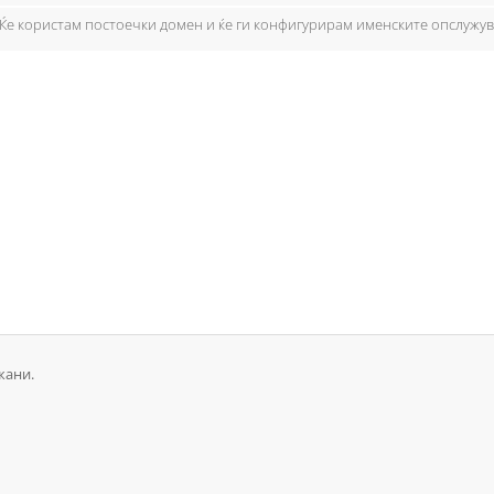
Ќе користам постоечки домен и ќе ги конфигурирам именските опслужу
жани.