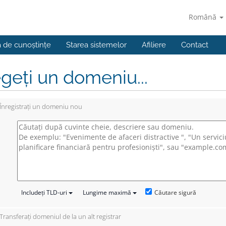
Română
a de cunoștințe
Starea sistemelor
Afiliere
Contact
geți un domeniu...
Înregistrați un domeniu nou
Căutare sigură
Includeți TLD-uri
Lungime maximă
Transferați domeniul de la un alt registrar