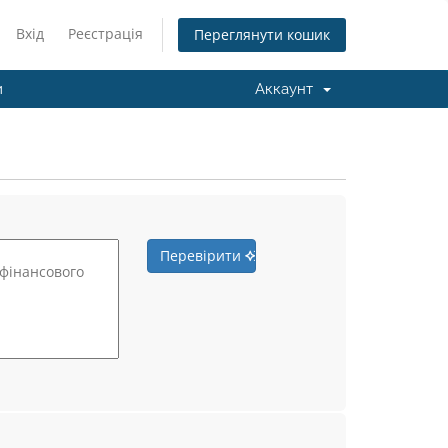
Вхід
Реєстрація
Переглянути кошик
и
Аккаунт
Перевірити
к