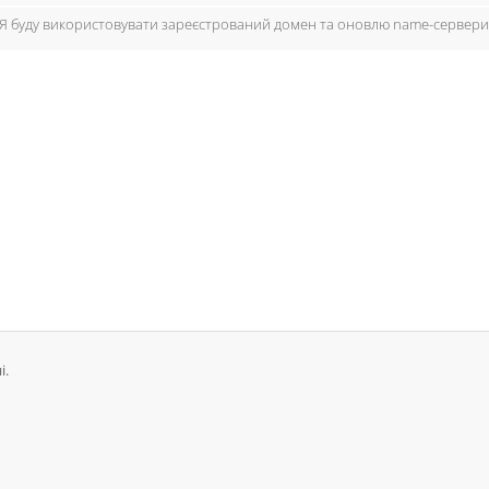
Я буду використовувати зареєстрований домен та оновлю name-сервери
і.