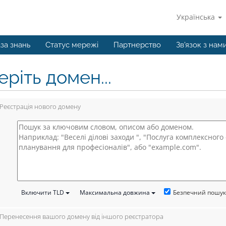
Українська
за знань
Статус мережі
Партнерство
Зв'язок з нам
ріть домен...
Реєстрація нового домену
Безпечний пошу
Включити TLD
Максимальна довжина
Перенесення вашого домену від іншого реєстратора